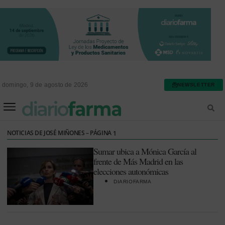
domingo, 9 de agosto de 2026
NEWSLETTER
FARMACIA ASISTENCIAL
FARMACIA HOSPITALARIA
NOTICIAS DE JOSÉ MIÑONES – PÁGINA
1
Sumar ubica a Mónica García al
frente de Más Madrid en las
elecciones autonómicas
DIARIOFARMA