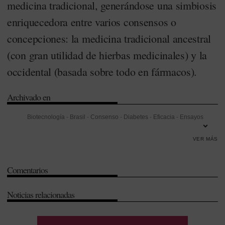
medicina tradicional, generándose una simbiosis
enriquecedora entre varios consensos o
concepciones: la medicina tradicional ancestral
(con gran utilidad de hierbas medicinales) y la
occidental (basada sobre todo en fármacos).
Archivado en
Biotecnología
-
Brasil
-
Consenso
-
Diabetes
-
Eficacia
-
Ensayos
clínicos
-
Extremadura
-
Formación
-
Genética
-
Investigación
-
VER MÁS
Investigación Desarrollo e Innovación (I+D+i)
-
Medicina
individualizada
-
México
-
Oncología
-
Perú
-
Portugal
-
Seguridad
-
Comentarios
Unión Europea (UE)
Noticias relacionadas