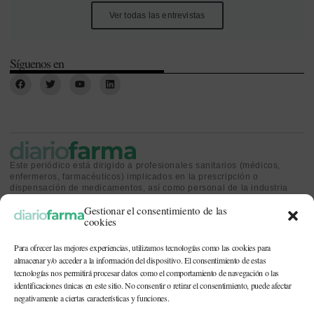
Ver todas las entrevistas
Síguenos en
Este periódico está dirigido a profesionales sanitarios (médicos,
enfermeros, farmacéuticos) implicados en la prescripción o
dispensación de medicamentos, así como personal de la industria
farmacéutica y gestores o personas implicadas en la política
Gestionar el consentimiento de las
sanitaria.
cookies
Para ofrecer las mejores experiencias, utilizamos tecnologías como las cookies para
almacenar y/o acceder a la información del dispositivo. El consentimiento de estas
tecnologías nos permitirá procesar datos como el comportamiento de navegación o las
identificaciones únicas en este sitio. No consentir o retirar el consentimiento, puede afectar
CONTACTO Y QUIÉNES SOMOS
|
POLÍTICA DE COOKIES
|
POLÍTICA DE
PRIVACIDAD
|
AVISO LEGAL
negativamente a ciertas características y funciones.