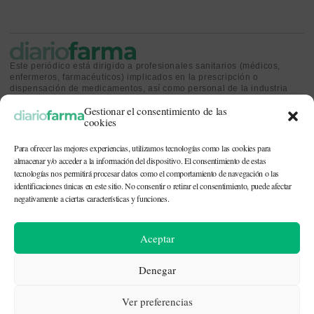
Este periódico está dirigido a profesionales sanitarios (médicos,
enfermeros, farmacéuticos) implicados en la prescripción o
dispensación de medicamentos, así como personal de la industria
farmacéutica y gestores o personas implicadas en la política
Gestionar el consentimiento de las
sanitaria.
cookies
Para ofrecer las mejores experiencias, utilizamos tecnologías como las cookies para
almacenar y/o acceder a la información del dispositivo. El consentimiento de estas
tecnologías nos permitirá procesar datos como el comportamiento de navegación o las
identificaciones únicas en este sitio. No consentir o retirar el consentimiento, puede afectar
CONTACTO Y QUIÉNES SOMOS
|
POLÍTICA DE COOKIES
|
POLÍTICA DE
PRIVACIDAD
|
AVISO LEGAL
negativamente a ciertas características y funciones.
© 2026. Todos los derechos reservados. |
df@diariofarma.com
| Recursos
Aceptar
fotográficos:
depositphotos
Denegar
Ver preferencias