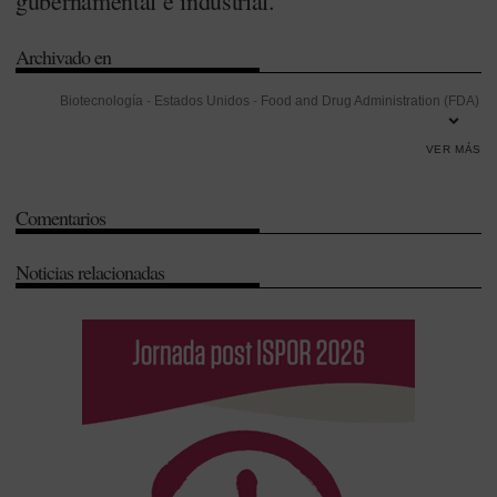
gubernamental e industrial.
Archivado en
Biotecnología
-
Estados Unidos
-
Food and Drug Administration (FDA)
-
Innovación
-
Investigación
-
Investigación Desarrollo e Innovación
VER MÁS
(I+D+i)
-
Oncología
-
Patentes
-
Pediatría
-
Residencia
-
Universidad
Comentarios
Noticias relacionadas