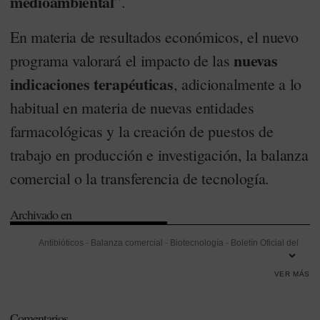
medioambiental
”.
En materia de resultados económicos, el nuevo
nuevas
programa valorará el impacto de las
indicaciones terapéuticas
, adicionalmente a lo
habitual en materia de nuevas entidades
farmacológicas y la creación de puestos de
trabajo en producción e investigación, la balanza
comercial o la transferencia de tecnología.
Archivado en
Antibióticos
-
Balanza comercial
-
Biotecnología
-
Boletín Oficial del
Estado (BOE)
-
Empleo
-
Estrategia de la Industria Farmacéutica
-
VER MÁS
Incentivos fiscales
-
Indicadores
-
Innovación
-
Investigación
-
Investigación Desarrollo e Innovación (I+D+i)
-
Investigación y
Comentarios
Desarrollo (I+D)
-
Ley de Garantías y Uso Racional de los