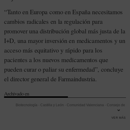
“Tanto en Europa como en España necesitamos
cambios radicales en la regulación para
promover una distribución global más justa de la
I+D, una mayor inversión en medicamentos y un
acceso más equitativo y rápido para los
pacientes a los nuevos medicamentos que
pueden curar o paliar su enfermedad”, concluye
el director general de Farmaindustria.
Archivado en
Biotecnología
-
Castilla y León
-
Comunidad Valenciana
-
Consejo de
Ministros
-
Dependencia
-
Distribución
-
Empleo
-
Estados Unidos
-
VER MÁS
Estrategia de la Industria Farmacéutica
-
Externalización
-
Fabricación
de medicamentos
-
Farmaindustria
-
Innovación
-
Investigación
-