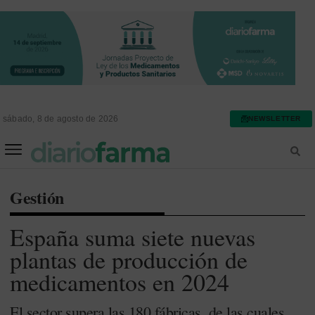
sábado, 8 de agosto de 2026
NEWSLETTER
FARMACIA ASISTENCIAL
FARMACIA HOSPITALARIA
Gestión
España suma siete nuevas
plantas de producción de
medicamentos en 2024
El sector supera las 180 fábricas, de las cuales