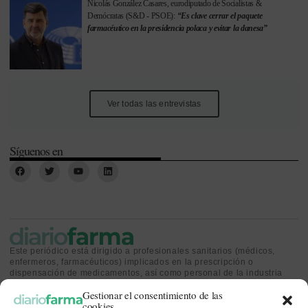
Nicolás González Casares, eurodiputado de Socialistas &
Demócratas (S&D - PSOE):
“Es clave cerrar el paquete
farmacéutico en la presidencia polaca y evitar la danesa”
Ver todas las entrevistas
Síguenos en
Este periódico está dirigido a profesionales sanitarios (médicos,
enfermeros, farmacéuticos) implicados en la prescripción o
dispensación de medicamentos, así como personal de la industria
farmacéutica y gestores o personas implicadas en la política
Gestionar el consentimiento de las
sanitaria.
cookies