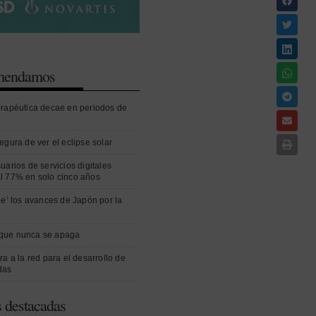
omendamos
erapéutica decae en periodos de
egura de ver el eclipse solar
uarios de servicios digitales
l 77% en solo cinco años
ue’ los avances de Japón por la
que nunca se apaga
ra a la red para el desarrollo de
das
s destacadas