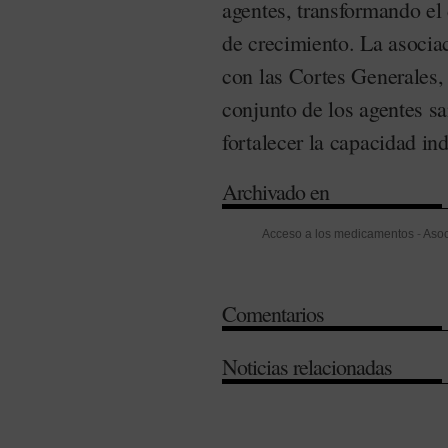
agentes, transformando el
de crecimiento. La asocia
con las Cortes Generales
conjunto de los agentes sa
fortalecer la capacidad ind
Archivado en
Acceso a los medicamentos
-
Asoc
Biotecnología
-
Estrategia de la I
Legislación
-
Ley de Medicamentos
Comentarios
Decreto de Evaluación de Tecnolo
Sostenibilidad
Noticias relacionadas