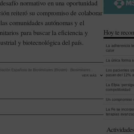
 desafío normativo en una oportunidad
ción reiteró su compromiso de colaborar
, las comunidades autónomas y el
Hoy te rec
nitarios para buscar la eficiencia y
ustrial y biotecnológica del país.
La adherencia t
calor
La única forma s
iación Española de Biosimilares (Biosim)
-
Biosimilares
-
Los pacientes us
pasan del 12% a
VER MÁS
ndustria Farmacéutica
-
Gasto farmacéutico
-
Joaquín Rodrigo
-
La Efpia ‘persig
 Críticos
-
Ministerio de Sanidad
-
Política farmacéutica
-
Real
competitividad
gías Sanitarias
-
Sistema Nacional de Salud (SNS)
-
Un compromiso 
La Fe se incorpo
terapias avanza
Actividade