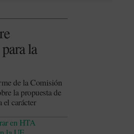
re
para la
orme de la Comisión
bre la propuesta de
 el carácter
erar en HTA
en la UE