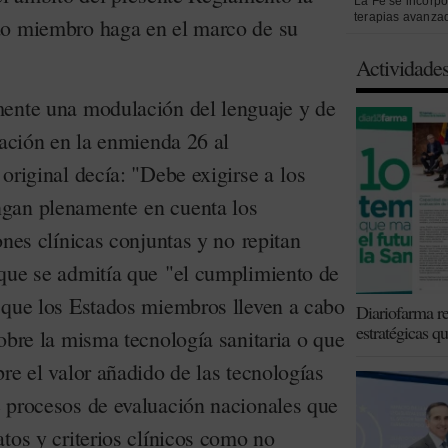
La Fe se incorpo
terapias avanza
do miembro haga en el marco de su
Actividade
mente una modulación del lenguaje y de
lación en la enmienda 26 al
original decía: "Debe exigirse a los
gan plenamente en cuenta los
ones clínicas conjuntas y no repitan
que se admitía que "el cumplimiento de
 que los Estados miembros lleven a cabo
Diariofarma re
estratégicas q
obre la misma tecnología sanitaria o que
re el valor añadido de las tecnologías
 procesos de evaluación nacionales que
tos y criterios clínicos como no