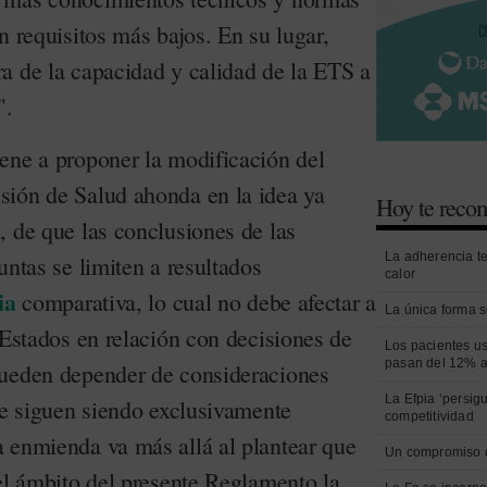
n requisitos más bajos. En su lugar,
a de la capacidad y calidad de la ETS a
".
ene a proponer la modificación del
sión de Salud ahonda en la idea ya
Hoy te rec
, de que las conclusiones de las
La adherencia t
untas se limiten a resultados
calor
ia
comparativa, lo cual no debe afectar a
La única forma s
 Estados en relación con decisiones de
Los pacientes us
pasan del 12% a
pueden depender de consideraciones
La Efpia ‘persig
ue siguen siendo exclusivamente
competitividad
 enmienda va más allá al plantear que
Un compromiso 
el ámbito del presente Reglamento la