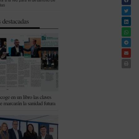
ra a la red para el desarrollo de
das
s destacadas
coge en un libro las claves
ue marcarán la sanidad futura