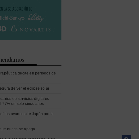
omendamos
erapéutica decae en periodos de
egura de ver el eclipse solar
uarios de servicios digitales
l 77% en solo cinco años
ue’ los avances de Japón por la
que nunca se apaga