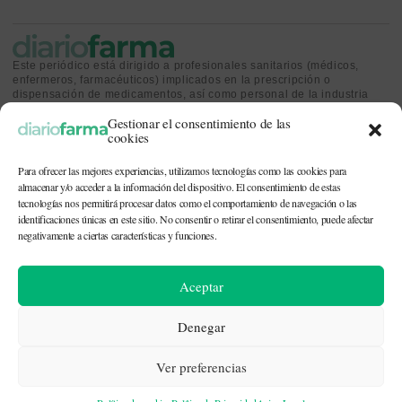
Este periódico está dirigido a profesionales sanitarios (médicos,
enfermeros, farmacéuticos) implicados en la prescripción o
dispensación de medicamentos, así como personal de la industria
farmacéutica y gestores o personas implicadas en la política
Gestionar el consentimiento de las
sanitaria.
cookies
Para ofrecer las mejores experiencias, utilizamos tecnologías como las cookies para
almacenar y/o acceder a la información del dispositivo. El consentimiento de estas
tecnologías nos permitirá procesar datos como el comportamiento de navegación o las
identificaciones únicas en este sitio. No consentir o retirar el consentimiento, puede afectar
CONTACTO Y QUIÉNES SOMOS
|
POLÍTICA DE COOKIES
|
POLÍTICA DE
PRIVACIDAD
|
AVISO LEGAL
negativamente a ciertas características y funciones.
© 2026. Todos los derechos reservados. |
df@diariofarma.com
| Recursos
Aceptar
fotográficos:
depositphotos
Denegar
Ver preferencias