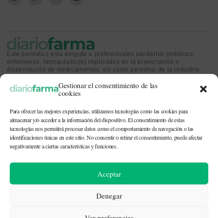
Este periódico está dirigido a profesionales sanitarios (médicos,
enfermeros, farmacéuticos) implicados en la prescripción o
dispensación de medicamentos, así como personal de la industria
farmacéutica y gestores o personas implicadas en la política
Gestionar el consentimiento de las
sanitaria.
cookies
Para ofrecer las mejores experiencias, utilizamos tecnologías como las cookies para
almacenar y/o acceder a la información del dispositivo. El consentimiento de estas
tecnologías nos permitirá procesar datos como el comportamiento de navegación o las
identificaciones únicas en este sitio. No consentir o retirar el consentimiento, puede afectar
CONTACTO Y QUIÉNES SOMOS
|
POLÍTICA DE COOKIES
|
POLÍTICA DE
PRIVACIDAD
|
AVISO LEGAL
negativamente a ciertas características y funciones.
© 2026. Todos los derechos reservados. |
df@diariofarma.com
| Recursos
Aceptar
fotográficos:
depositphotos
Denegar
Ver preferencias