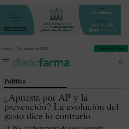
viernes, 7 de agosto de 2026
NEWSLETTER
FARMACIA ASISTENCIAL
FARMACIA HOSPITALARIA
Política
¿Apuesta por AP y la
prevención? La evolución del
gasto dice lo contrario
El 76% del incremento de gasto sanitario