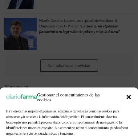
Nicolás González Casares, eurodiputado de Socialistas &
Demócratas (S&D - PSOE):
“Es clave cerrar el paquete
farmacéutico en la presidencia polaca y evitar la danesa”
Ver todas las entrevistas
Síguenos en
Gestionar el consentimiento de las
cookies
Para ofrecer las mejores experiencias, utilizamos tecnologías como las cookies para
almacenar y/o acceder a la información del dispositivo. El consentimiento de estas
tecnologías nos permitirá procesar datos como el comportamiento de navegación o las
identificaciones únicas en este sitio. No consentir o retirar el consentimiento, puede afectar
Este periódico está dirigido a profesionales sanitarios (médicos,
negativamente a ciertas características y funciones.
enfermeros, farmacéuticos) implicados en la prescripción o