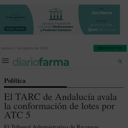
viernes, 7 de agosto de 2026
NEWSLETTER
FARMACIA ASISTENCIAL
FARMACIA HOSPITALARIA
Política
El TARC de Andalucía avala
la conformación de lotes por
ATC 5
El Tribunal Administrativo de Recursos