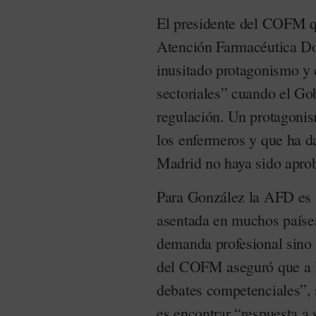
El presidente del COFM q
Atención Farmacéutica Do
inusitado protagonismo y 
sectoriales” cuando el G
regulación. Un protagoni
los enfermeros y que ha d
Madrid no haya sido aprob
Para González la AFD es “
asentada en muchos paíse
demanda profesional sino s
del COFM aseguró que a 
debates competenciales”, 
es encontrar “respuesta a