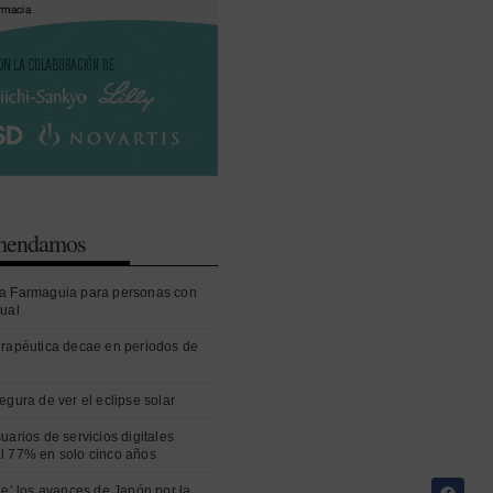
omendamos
a Farmaguia para personas con
sual
erapéutica decae en periodos de
egura de ver el eclipse solar
uarios de servicios digitales
l 77% en solo cinco años
ue’ los avances de Japón por la