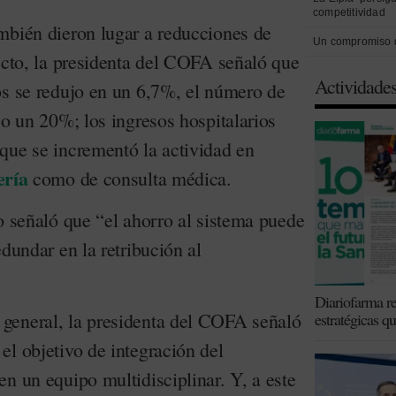
competitividad
mbién dieron lugar a reducciones de
Un compromiso 
ecto, la presidenta del COFA señaló que
Actividade
os se redujo en un 6,7%, el número de
jo un 20%; los ingresos hospitalarios
que se incrementó la actividad en
ería
como de consulta médica.
o señaló que “el ahorro al sistema puede
edundar en la retribución al
Diariofarma re
general, la presidenta del COFA señaló
estratégicas q
el objetivo de integración del
n un equipo multidisciplinar. Y, a este