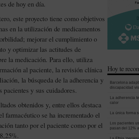
es de hoy en día.
ero, este proyecto tiene como objetivos
emas en la utilización de medicamentos
rbilidad; mejorar el cumplimiento o
o y optimizar las actitudes de
re la medicación. Para ello, utiliza
Hoy te rec
mación al paciente, la revisión clínica
liación, la búsqueda de la adherencia y
Barcelona adapt
discapacidad vi
os pacientes y sus cuidadores.
La adherencia t
ltados obtenidos y, entre ellos destaca
calor
del farmacéutico se ha incrementado el
La única forma s
ción tanto por el paciente como por el
Los pacientes us
pasan del 12% a
98,25%.
La Efpia ‘persig