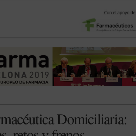
macéutica Domiciliaria:
s, retos y frenos