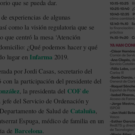
orio que se pueda dar.
s de experiencias de algunas
í como la visión regulatoria que se
nto que centró la mesa ‘Atención
a domicilio: ¿Qué podemos hacer y qué
Infarma
do lugar en
2019.
ada por Jordi Casas, secretario del
ó con la participación del presidente del
onzález
COF de
, la presidenta del
la jefe del Servicio de Ordenación y
Cataluña
 Departamento de Salud de
,
tserrat Espuga, médico de familia en un
Barcelona
ria de
.