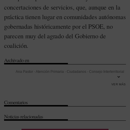
concertaciones de servicios, que, aunque en la
práctica tienen lugar en comunidades autónomas
gobernadas históricamente por el PSOE, no
parecen muy del agrado del Gobierno de
coalición.
Archivado en
Ana Pastor
-
Atención Primaria
-
Ciudadanos
-
Consejo Interterritorial
del SNS (CISNS)
-
Covid-19
-
Dependencia
-
Fondo de Cohesión
-
VER MÁS
Formación
-
Galicia
-
Gestión
-
Innovación
-
Islas Canarias
-
Partido
Popular (PP)
-
Partido Socialista Obrero Español (PSOE)
-
Patentes
-
Comentarios
Producto Interior Bruto (PIB)
-
Salud Pública
-
Sistema Nacional de
Salud (SNS)
-
Telemedicina
Noticias relacionadas