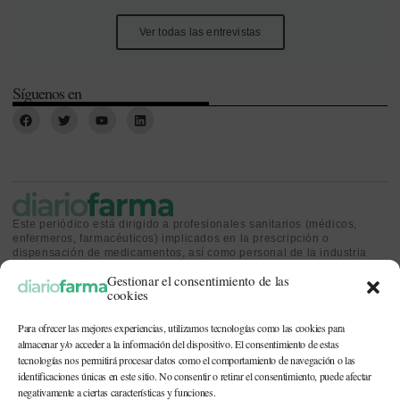
Ver todas las entrevistas
Síguenos en
Este periódico está dirigido a profesionales sanitarios (médicos,
enfermeros, farmacéuticos) implicados en la prescripción o
dispensación de medicamentos, así como personal de la industria
farmacéutica y gestores o personas implicadas en la política
Gestionar el consentimiento de las
sanitaria.
cookies
Para ofrecer las mejores experiencias, utilizamos tecnologías como las cookies para
almacenar y/o acceder a la información del dispositivo. El consentimiento de estas
tecnologías nos permitirá procesar datos como el comportamiento de navegación o las
identificaciones únicas en este sitio. No consentir o retirar el consentimiento, puede afectar
CONTACTO Y QUIÉNES SOMOS
|
POLÍTICA DE COOKIES
|
POLÍTICA DE
PRIVACIDAD
|
AVISO LEGAL
negativamente a ciertas características y funciones.