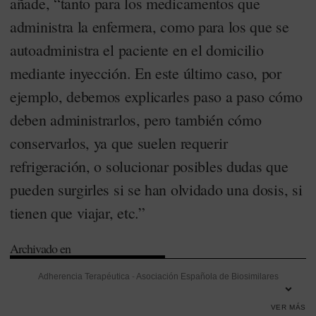
añade, “tanto para los medicamentos que
administra la enfermera, como para los que se
autoadministra el paciente en el domicilio
mediante inyección. En este último caso, por
ejemplo, debemos explicarles paso a paso cómo
deben administrarlos, pero también cómo
conservarlos, ya que suelen requerir
refrigeración, o solucionar posibles dudas que
pueden surgirles si se han olvidado una dosis, si
tienen que viajar, etc.”
Archivado en
Adherencia Terapéutica
-
Asociación Española de Biosimilares
(Biosim)
-
Atención Primaria
-
Biosimilares
-
Consejo General de
VER MÁS
Enfermería (CGE)
-
Diabetes
-
Digestivo
-
Eficacia
-
Encarna Cruz
-