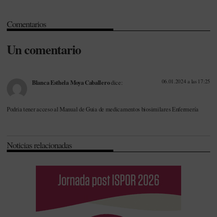
Enfermería
-
Formación
-
Hepatología
-
Investigación
-
Investigación
Comentarios
Desarrollo e Innovación (I+D+i)
-
Joaquín Rodrigo
-
Oncología
-
Osteoporosis
-
Seguridad
-
Unión Europea (UE)
Un comentario
06.01.2024 a las 17:25
Blanca Esthela Moya Caballero
dice:
Podria tener acceso al Manual de Guia de medicamentos biosimilares Enfermería
Noticias relacionadas