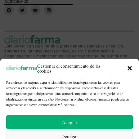
Síguenos en
Este periódico está dirigido a profesionales sanitarios (médicos,
enfermeros, farmacéuticos) implicados en la prescripción o
dispensación de medicamentos, así como personal de la industria
farmacéutica y gestores o personas implicadas en la política
Gestionar el consentimiento de las
sanitaria.
cookies
Para ofrecer las mejores experiencias, utilizamos tecnologías como las cookies para
almacenar y/o acceder a la información del dispositivo. El consentimiento de estas
tecnologías nos permitirá procesar datos como el comportamiento de navegación o las
identificaciones únicas en este sitio. No consentir o retirar el consentimiento, puede afectar
CONTACTO Y QUIÉNES SOMOS
|
POLÍTICA DE COOKIES
|
POLÍTICA DE
PRIVACIDAD
|
AVISO LEGAL
negativamente a ciertas características y funciones.
© 2026. Todos los derechos reservados. |
df@diariofarma.com
| Recursos
Aceptar
fotográficos:
depositphotos
Denegar