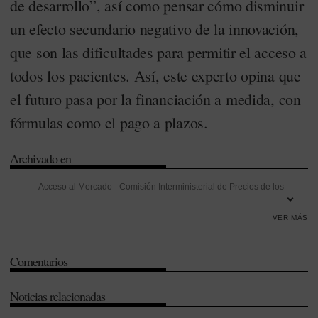
de desarrollo”, así como pensar cómo disminuir
un efecto secundario negativo de la innovación,
que son las dificultades para permitir el acceso a
todos los pacientes. Así, este experto opina que
el futuro pasa por la financiación a medida, con
fórmulas como el pago a plazos.
Archivado en
Acceso al Mercado
-
Comisión Interministerial de Precios de los
Medicamentos (CIPM)
-
Consenso
-
Fundación CEFI
-
Gestión
-
VER MÁS
Innovación
-
Investigación
-
Investigación Desarrollo e Innovación
(I+D+i)
-
Isabel Pineros
-
Jordi Faus
-
Ministerio de Hacienda
-
Comentarios
Ministerio de Sanidad
-
Orden de Precios de Referencia (OPR)
-
Productos Sanitarios
-
Sistema de Precios de Referencia (SPR)
-
Noticias relacionadas
Transparencia
-
Tribunal Supremo