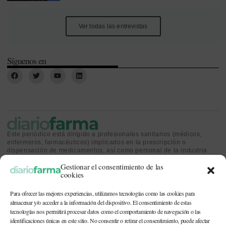
Ver todas las entrevistas
Síguenos en
Este periódico está dirigido a profesionales sanitarios (médicos,
enfermeros, farmacéuticos) implicados en la prescripción o
dispensación de medicamentos, así como personal de la industria
farmacéutica y gestores o personas implicadas en la política
Gestionar el consentimiento de las
sanitaria.
cookies
Para ofrecer las mejores experiencias, utilizamos tecnologías como las cookies para
almacenar y/o acceder a la información del dispositivo. El consentimiento de estas
tecnologías nos permitirá procesar datos como el comportamiento de navegación o las
identificaciones únicas en este sitio. No consentir o retirar el consentimiento, puede afectar
CONTACTO Y QUIÉNES SOMOS
|
POLÍTICA DE COOKIES
|
POLÍTICA DE
PRIVACIDAD
|
AVISO LEGAL