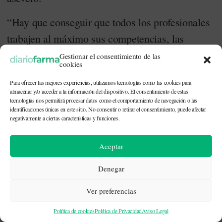
“Hay que conseguir que todos los profesionales
trabajen al máximo sus competencias, las
enfermeras nuestras grandes aliadas, también
Gestionar el consentimiento de las
cookies
tienen que trabajar al máximo sus competencias,
Para ofrecer las mejores experiencias, utilizamos tecnologías como las cookies para
evolucionando un poco más”, señaló. En este
almacenar y/o acceder a la información del dispositivo. El consentimiento de estas
tecnologías nos permitirá procesar datos como el comportamiento de navegación o las
contexto, hizo referencia a la figura de los
identificaciones únicas en este sitio. No consentir o retirar el consentimiento, puede afectar
“administrativos de salud”, figura profesional
negativamente a ciertas características y funciones.
que podría gestionar demandas y resolverlas, ya
Aceptar
que, “los médicos necesitamos tiempo de
médicos”.
Denegar
Ver preferencias
Remedios Martín planteó la situación existente en
Política de cookies
Política de Privacidad
Aviso Legal
Atención Primaria