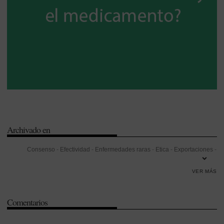
Archivado en
Consenso
-
Efectividad
-
Enfermedades raras
-
Etica
-
Exportaciones
-
Farmacia Hospitalaria
-
Formación
-
Genética
-
Innovación
-
VER MÁS
Legislación
-
Oncología
-
Sistema Nacional de Salud (SNS)
-
Sistemas de información
-
Sociedad Española de Farmacia
Comentarios
Hospitalaria (SEFH)
-
Sociedad Española de Oncología Médica
(SEOM)
-
Sostenibilidad
-
Universidad