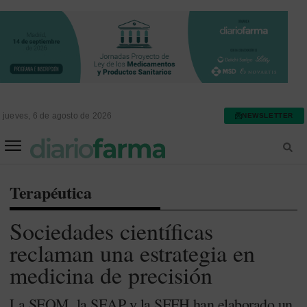
jueves, 6 de agosto de 2026
NEWSLETTER
FARMACIA ASISTENCIAL
FARMACIA HOSPITALARIA
Terapéutica
Sociedades científicas
reclaman una estrategia en
medicina de precisión
La SEOM, la SEAP y la SEFH han elaborado un