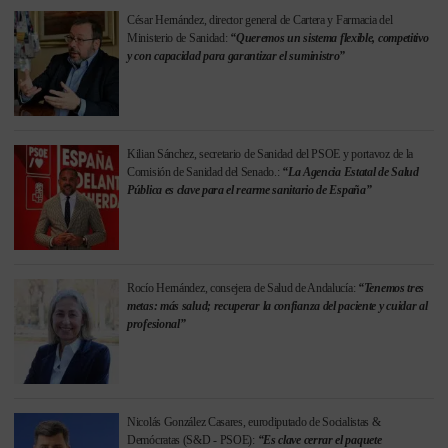
César Hernández, director general de Cartera y Farmacia del
Ministerio de Sanidad:
“Queremos un sistema flexible, competitivo
y con capacidad para garantizar el suministro”
Kilian Sánchez, secretario de Sanidad del PSOE y portavoz de la
Comisión de Sanidad del Senado.:
“La Agencia Estatal de Salud
Pública es clave para el rearme sanitario de España”
Rocío Hernández, consejera de Salud de Andalucía:
“Tenemos tres
metas: más salud; recuperar la confianza del paciente y cuidar al
profesional”
Nicolás González Casares, eurodiputado de Socialistas &
Demócratas (S&D - PSOE):
“Es clave cerrar el paquete