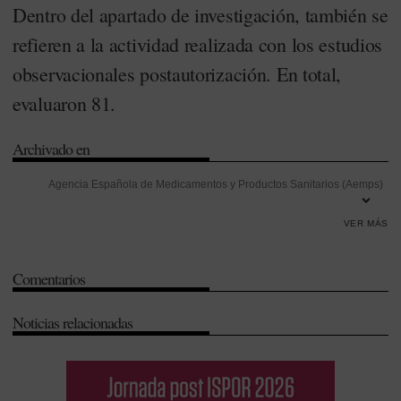
Dentro del apartado de investigación, también se
refieren a la actividad realizada con los estudios
observacionales postautorización. En total,
evaluaron 81.
Archivado en
Agencia Española de Medicamentos y Productos Sanitarios (Aemps)
-
Agencia Europea de Medicamentos (EMA)
-
Antibióticos
-
Atención
VER MÁS
Primaria
-
Base de datos para la Investigación
Farmacoepidemiológica en Atención Primaria (BifaP)
-
Comité para la
Comentarios
Evaluación de Riesgos de Farmacovigilancia (PRAC)
-
Eficacia
-
Farmacovigilancia
-
Faustino Blanco
-
Gestión
-
Infección
-
Informe de
Noticias relacionadas
posicionamiento terapéutico (IPT)
-
Investigación
-
Investigación
Desarrollo e Innovación (I+D+i)
-
María Jesús Lamas
-
Ministerio de
Sanidad
-
Productos Sanitarios
-
Respiratorio
-
Seguridad
-
Unión