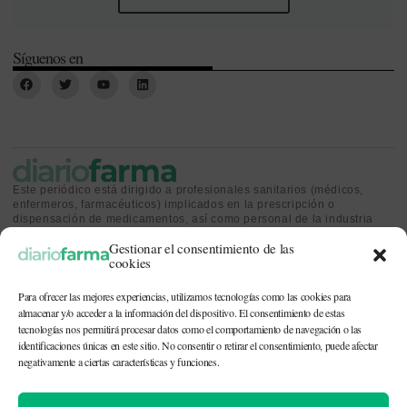
Síguenos en
Este periódico está dirigido a profesionales sanitarios (médicos,
enfermeros, farmacéuticos) implicados en la prescripción o
dispensación de medicamentos, así como personal de la industria
farmacéutica y gestores o personas implicadas en la política
Gestionar el consentimiento de las
sanitaria.
cookies
Para ofrecer las mejores experiencias, utilizamos tecnologías como las cookies para
almacenar y/o acceder a la información del dispositivo. El consentimiento de estas
tecnologías nos permitirá procesar datos como el comportamiento de navegación o las
identificaciones únicas en este sitio. No consentir o retirar el consentimiento, puede afectar
CONTACTO Y QUIÉNES SOMOS
|
POLÍTICA DE COOKIES
|
POLÍTICA DE
PRIVACIDAD
|
AVISO LEGAL
negativamente a ciertas características y funciones.
© 2026. Todos los derechos reservados. |
df@diariofarma.com
| Recursos