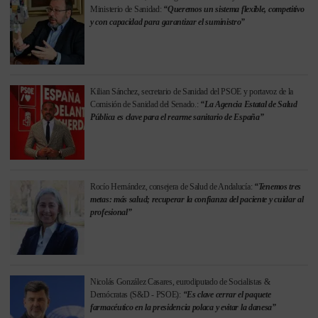
Ministerio de Sanidad:
“Queremos un sistema flexible, competitivo
y con capacidad para garantizar el suministro”
Kilian Sánchez, secretario de Sanidad del PSOE y portavoz de la
Comisión de Sanidad del Senado.:
“La Agencia Estatal de Salud
Pública es clave para el rearme sanitario de España”
Rocío Hernández, consejera de Salud de Andalucía:
“Tenemos tres
metas: más salud; recuperar la confianza del paciente y cuidar al
profesional”
Nicolás González Casares, eurodiputado de Socialistas &
Demócratas (S&D - PSOE):
“Es clave cerrar el paquete
farmacéutico en la presidencia polaca y evitar la danesa”