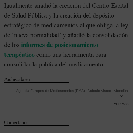
Igualmente añadió la creación del Centro Estatal
de Salud Pública y la creación del depósito
estratégico de medicamentos al que obliga la ley
de ‘nueva normalidad’ y añadió la consolidación
informes de posicionamiento
de los
terapéutico
como una herramienta para
consolidar la política del medicamento.
Archivado en
Agencia Europea de Medicamentos (EMA)
-
Antonio Alarcó
-
Atención
Primaria
-
Carolina Darias
-
Cataluña
-
Ciudadanos
-
Comisión de
VER MÁS
Sanidad
-
Comisión Europea
-
Covid-19
-
Distribución
-
Elecciones
-
Indicadores
-
Información e Innovación
-
Informe de posicionamiento
Comentarios
terapéutico (IPT)
-
Israel
-
Janssen
-
País Vasco
-
Partido Socialista
Obrero Español (PSOE)
-
Pedro Sánchez
-
Pfizer
-
Política