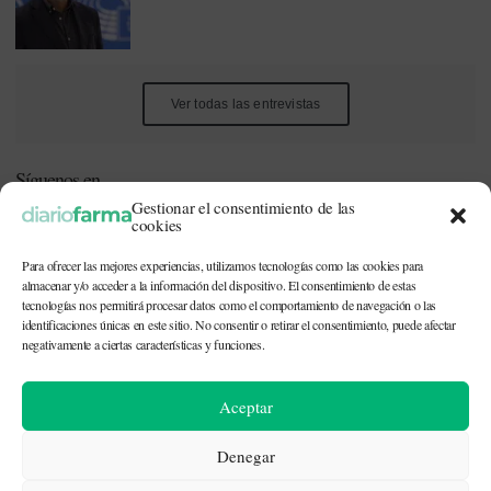
Ver todas las entrevistas
Síguenos en
Gestionar el consentimiento de las
cookies
Para ofrecer las mejores experiencias, utilizamos tecnologías como las cookies para
almacenar y/o acceder a la información del dispositivo. El consentimiento de estas
tecnologías nos permitirá procesar datos como el comportamiento de navegación o las
identificaciones únicas en este sitio. No consentir o retirar el consentimiento, puede afectar
Este periódico está dirigido a profesionales sanitarios (médicos,
negativamente a ciertas características y funciones.
enfermeros, farmacéuticos) implicados en la prescripción o
dispensación de medicamentos, así como personal de la industria
farmacéutica y gestores o personas implicadas en la política
Aceptar
sanitaria.
Denegar