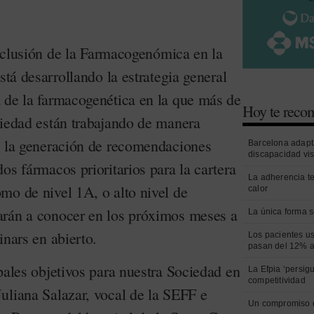
 inclusión de la Farmacogenómica en la
stá desarrollando la estrategia general
 de la farmacogenética en la que más de
Hoy te rec
ciedad están trabajando de manera
n la generación de recomendaciones
Barcelona adapt
discapacidad vi
os fármacos prioritarios para la cartera
La adherencia t
mo de nivel 1A, o alto nivel de
calor
arán a conocer en los próximos meses a
La única forma s
inars en abierto.
Los pacientes us
pasan del 12% a
pales objetivos para nuestra Sociedad en
La Efpia ‘persig
competitividad
uliana Salazar, vocal de la SEFF e
Un compromiso 