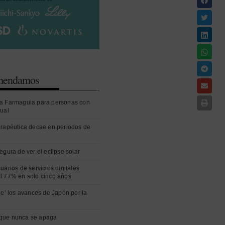
omendamos
a Farmaguia para personas con
sual
erapéutica decae en periodos de
egura de ver el eclipse solar
uarios de servicios digitales
l 77% en solo cinco años
ue’ los avances de Japón por la
que nunca se apaga