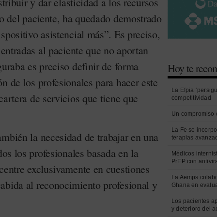
stribuir y dar elasticidad a los recursos
lio del paciente, ha quedado demostrado
spositivo asistencial más”. Es preciso,
y entradas al paciente que no aportan
guraba es preciso definir de forma
Hoy te rec
n de los profesionales para hacer este
La Efpia ‘persig
cartera de servicios que tiene que
competitividad
Un compromiso 
La Fe se incorpo
ambién la necesidad de trabajar en una
terapias avanza
odos los profesionales basada en la
Médicos internist
PrEP con antivir
 centre exclusivamente en cuestiones
La Aemps colabo
abida al reconocimiento profesional y
Ghana en evalua
Los pacientes a
y deterioro del 