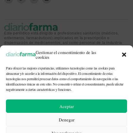
Este periódico está dirigido a profesionales sanitarios (médicos,
enfermeros, farmacéuticos) implicados en la prescripción o
dispensación de medicamentos, así como personal de la industria
farmacéutica y gestores o personas implicadas en la política
Gestionar el consentimiento de las
sanitaria.
cookies
Para ofrecer las mejores experiencias, utilizamos tecnologías como las cookies para
almacenar y/o acceder a la información del dispositivo. El consentimiento de estas
tecnologías nos permitirá procesar datos como el comportamiento de navegación o las
identificaciones únicas en este sitio. No consentir o retirar el consentimiento, puede afectar
CONTACTO Y QUIÉNES SOMOS
|
POLÍTICA DE COOKIES
|
POLÍTICA DE
PRIVACIDAD
|
AVISO LEGAL
negativamente a ciertas características y funciones.
© 2026. Todos los derechos reservados. |
df@diariofarma.com
| Recursos
Aceptar
fotográficos:
depositphotos
Denegar
Ver preferencias