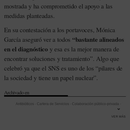
mostrada y ha comprometido el apoyo a las
medidas planteadas.
En su contestación a los portavoces, Mónica
“bastante alineados
García aseguró ver a todos
en el diagnóstico
y esa es la mejor manera de
encontrar soluciones y tratamiento”. Algo que
celebró ya que el SNS es uno de los “pilares de
la sociedad y tiene un papel nuclear”.
Archivado en
Antibióticos
-
Cartera de Servicios
-
Colaboración público-privada
-
Comunidad de Madrid
-
Consejo Interterritorial del SNS (CISNS)
-
VER MÁS
Empleo
-
Enrique Ruiz Escudero
-
Estrategia de la Industria
Farmacéutica
-
Genética
-
Infección
-
Información e Innovación
-