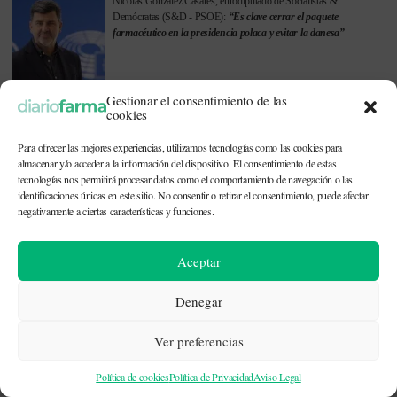
Nicolás González Casares, eurodiputado de Socialistas &
Demócratas (S&D - PSOE):
“Es clave cerrar el paquete
farmacéutico en la presidencia polaca y evitar la danesa”
Gestionar el consentimiento de las
cookies
Ver todas las entrevistas
Para ofrecer las mejores experiencias, utilizamos tecnologías como las cookies para
almacenar y/o acceder a la información del dispositivo. El consentimiento de estas
tecnologías nos permitirá procesar datos como el comportamiento de navegación o las
Síguenos en
identificaciones únicas en este sitio. No consentir o retirar el consentimiento, puede afectar
negativamente a ciertas características y funciones.
Aceptar
Denegar
Este periódico está dirigido a profesionales sanitarios (médicos,
enfermeros, farmacéuticos) implicados en la prescripción o
Ver preferencias
dispensación de medicamentos, así como personal de la industria
farmacéutica y gestores o personas implicadas en la política
Política de cookies
Política de Privacidad
Aviso Legal
sanitaria.