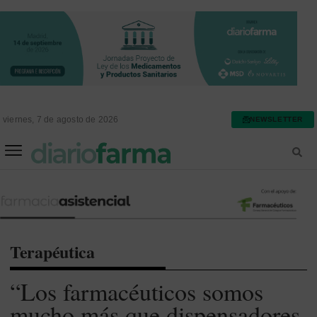
viernes, 7 de agosto de 2026
NEWSLETTER
FARMACIA ASISTENCIAL
FARMACIA HOSPITALARIA
Terapéutica
“Los farmacéuticos somos
mucho más que dispensadores,